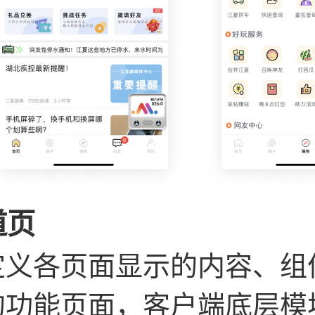
道页
定义各页面显示的内容、组
的功能页面，客户端底层模